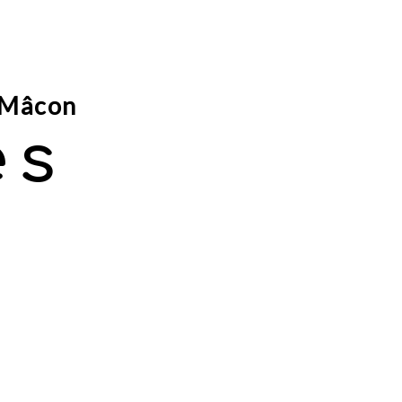
n Mâcon
es