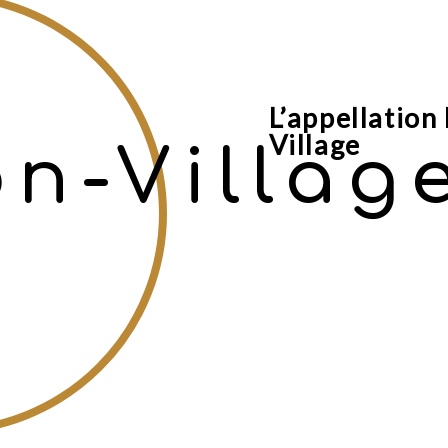
L’appellatio
Village
n-Villag