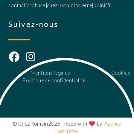
contact[arobase]chezromainlapierre[point]fr
Suivez-nous
Mentions légales
-
Cookies
Politique de confidentialité
© Chez Romain2026 - made with
by
Agence
Henriette